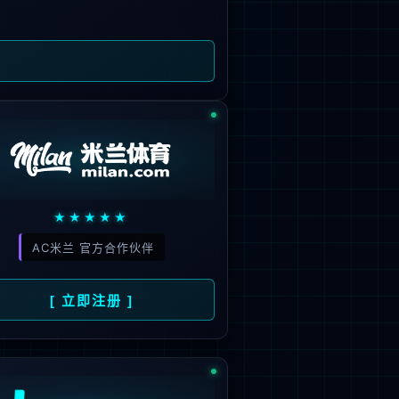
微信公众号