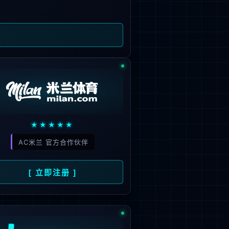
微信公众号