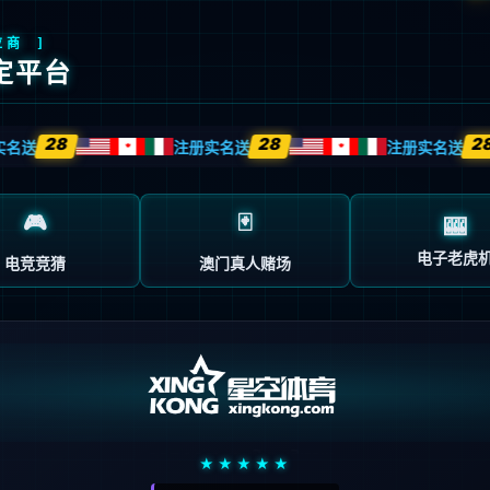
首页
关于MK
产业体系
行业动态
404 error
SPORTS
糟糕,页面找不到了
可能的原因是
网站可能在进行维护或者出现了程序问题。
秒自动跳转到首页
回到首页