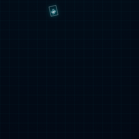
郑州MK SPORTS集团党委书记、董
29
事长赵少伟到郑州市储气设施提升工
程（嵩岳储配站）调研
2026
05
/
郑州MK SPORTS集团与中建二局华
28
北公司开展座谈交流
2026
05
/
郑州MK SPORTS集团与中铁十五局
27
四公司开展座谈交流
2026
05