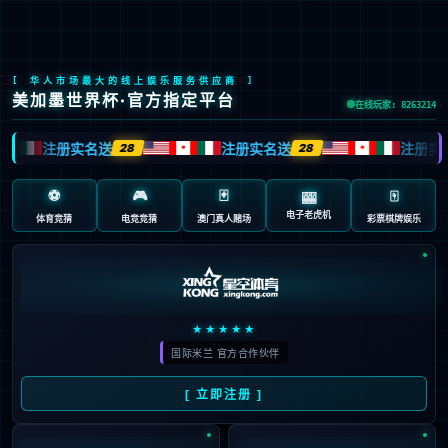
首页
新闻中心
关于MK SPORTS
产业体系
集团要闻
时政要闻
媒体聚焦
行业动态
首页
新闻中心
党的建设
校企协同 产教融合 | 郑州MK
01
多彩MK SPORTS
SPORTS集团与河南农业大学举行