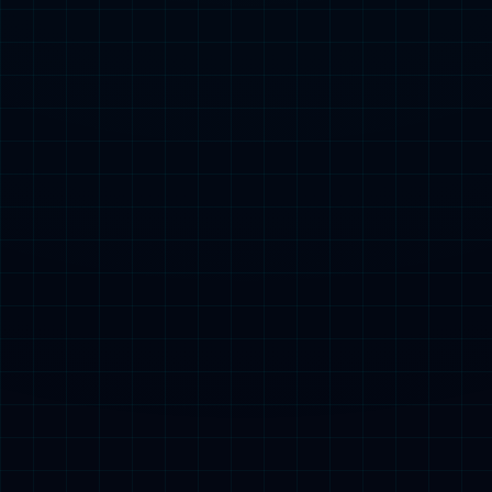
2026
05
/
郑州MK SPORTS集团与中铁十五局
27
四公司开展座谈交流
2026
05
/
郑州MK SPORTS集团MK SPORTS
27
交投南台路公共停车场项目顺利实现
高压送电
2026
05
/